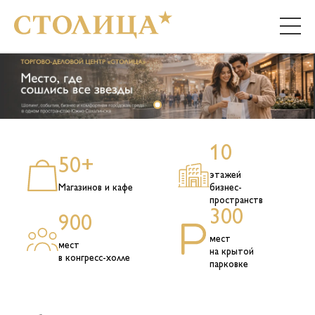
ТОРГОВЫЙ ЦЕНТР
БИЗНЕС-ЦЕНТР
КОНГРЕСС-ХОЛЛ
10
50+
этажей
АРЕНДА
Магазинов и кафе
бизнес-
пространств
РЕКЛАМА
300
900
мест
мест
ВАКАНСИИ
на крытой
в конгресс-холле
парковке