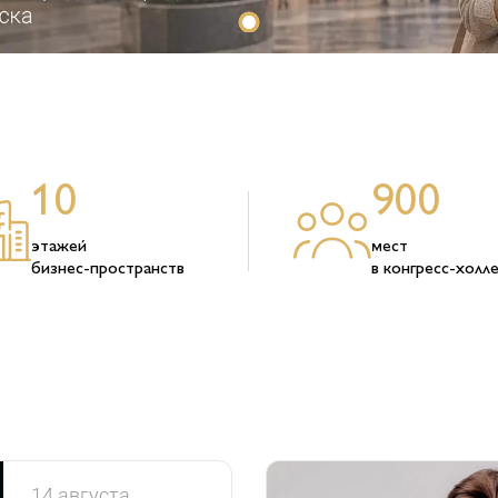
10
900
этажей
мест
бизнес-пространств
в конгресс-холл
14
августа