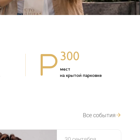
300
мест
е
на крытой парковке
Все события
30
сентября