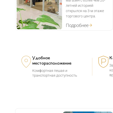
магазин с более чем 20-
летней историей
открылся на 3-м этаже
торгового центра.
Подробнее
Удобное
К
месторасположение
За
к
Комфортная пешая и
в
транспортная доступность